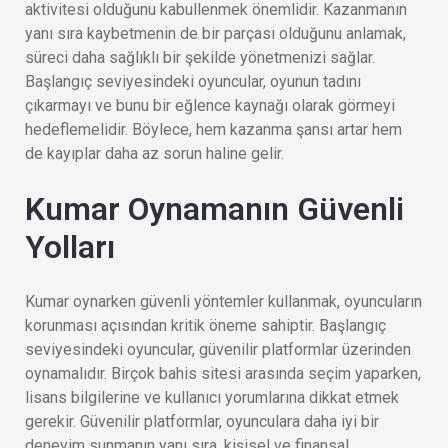
aktivitesi olduğunu kabullenmek önemlidir. Kazanmanın
yanı sıra kaybetmenin de bir parçası olduğunu anlamak,
süreci daha sağlıklı bir şekilde yönetmenizi sağlar.
Başlangıç seviyesindeki oyuncular, oyunun tadını
çıkarmayı ve bunu bir eğlence kaynağı olarak görmeyi
hedeflemelidir. Böylece, hem kazanma şansı artar hem
de kayıplar daha az sorun haline gelir.
Kumar Oynamanın Güvenli
Yolları
Kumar oynarken güvenli yöntemler kullanmak, oyuncuların
korunması açısından kritik öneme sahiptir. Başlangıç
seviyesindeki oyuncular, güvenilir platformlar üzerinden
oynamalıdır. Birçok bahis sitesi arasında seçim yaparken,
lisans bilgilerine ve kullanıcı yorumlarına dikkat etmek
gerekir. Güvenilir platformlar, oyunculara daha iyi bir
deneyim sunmanın yanı sıra, kişisel ve finansal