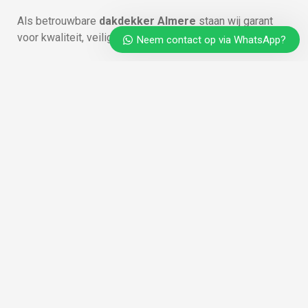
Als betrouwbare
dakdekker Almere
staan wij garant
voor kwaliteit, veiligheid en een perfect eindresultaat.
Neem contact op via WhatsApp?
Vraag vandaag nog een
offerte aan!
Wil je weten wat
dakisolatie in Almere
voor jou kan
betekenen? Neem dan vandaag nog contact op met
Dakdekkers Almere
. Wij komen graag bij je langs voor
een inspectie en advies op maat.
Bel ons of vul het
offerteformulier
in – en binnen 24
uur ontvang je een voorstel van een ervaren
dakdekker
in Almere
.
Veelgestelde vragen over