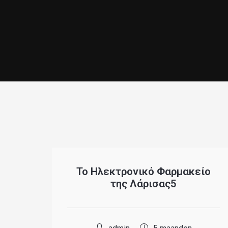
Το Ηλεκτρονικό Φαρμακείο
της Λάρισας5