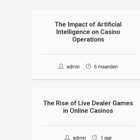
The Impact of Artificial
Intelligence on Casino
Operations
admin
6 maanden
The Rise of Live Dealer Games
in Online Casinos
admin
1 jaar