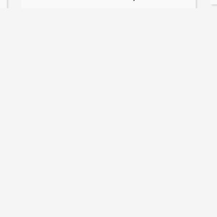
ct
Onze diensten
-2024050
Daklekkage Almere