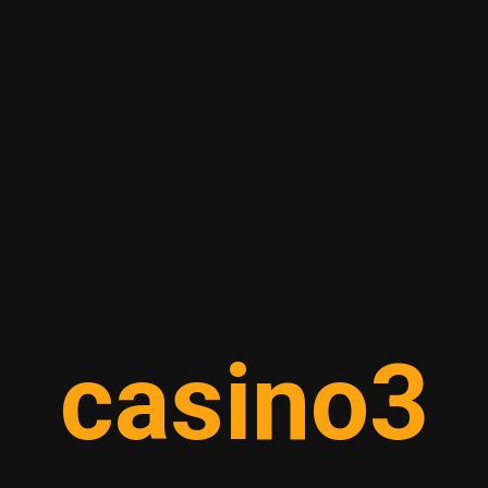
casino3