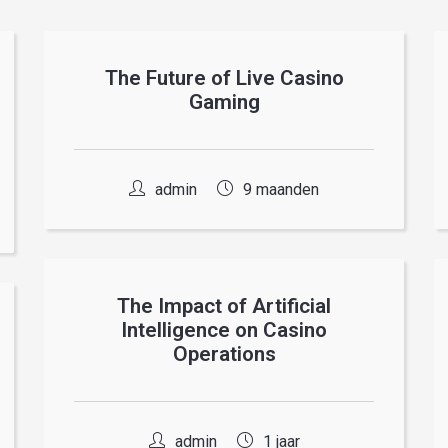
The Future of Live Casino
Gaming
admin
9 maanden
The Impact of Artificial
Intelligence on Casino
Operations
admin
1 jaar