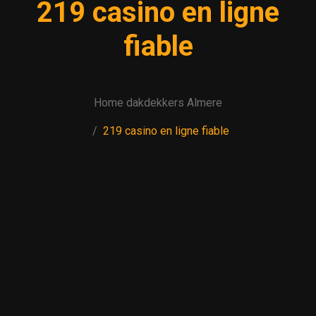
219 casino en ligne
fiable
Home dakdekkers Almere
219 casino en ligne fiable