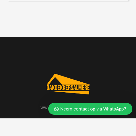
www.dakdekkersalmere.nl
Neem contact op via WhatsApp?