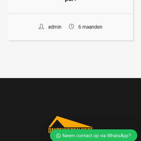
admin
6 maanden
Neem contact op via WhatsApp?