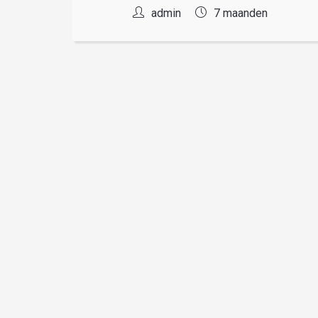
admin
7 maanden
Conta