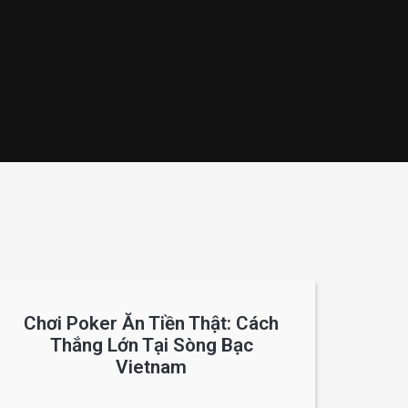
Chơi Poker Ăn Tiền Thật: Cách
Thắng Lớn Tại Sòng Bạc
Vietnam