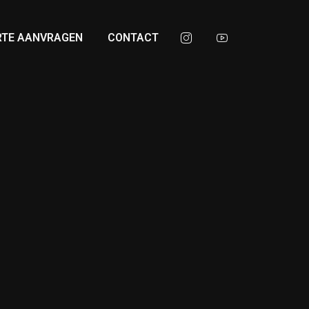
RTE AANVRAGEN
CONTACT