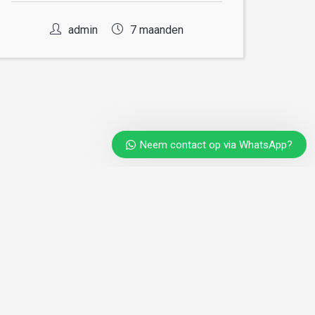
admin
7 maanden
Neem contact op via WhatsApp?
Dakdekkers Almere