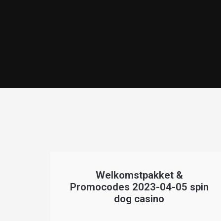
Welkomstpakket &
Promocodes 2023-04-05 spin
dog casino