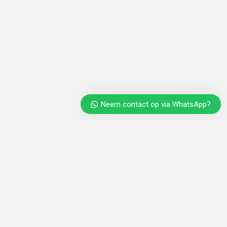
Neem contact op via WhatsApp?
Dakdekkers Almere