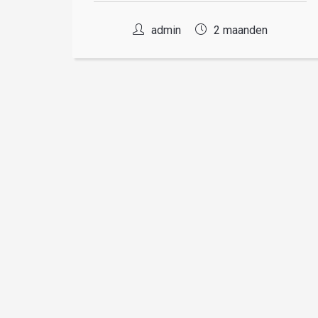
admin
2 maanden
Conta