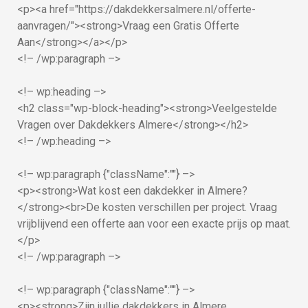
<p><a href="https://dakdekkersalmere.nl/offerte-
aanvragen/"><strong>Vraag een Gratis Offerte
Aan</strong></a></p>
<!– /wp:paragraph –>
<!– wp:heading –>
<h2 class="wp-block-heading"><strong>Veelgestelde
Vragen over Dakdekkers Almere</strong></h2>
<!– /wp:heading –>
<!– wp:paragraph {"className":""} –>
<p><strong>Wat kost een dakdekker in Almere?
</strong><br>De kosten verschillen per project. Vraag
vrijblijvend een offerte aan voor een exacte prijs op maat.
</p>
<!– /wp:paragraph –>
<!– wp:paragraph {"className":""} –>
<p><strong>Zijn jullie dakdekkers in Almere