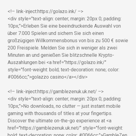
<!– link-inject:https://golazo.ink/ –>
<div style="text-align: center; margin: 20px 0; padding:
10px;">Erleben Sie eine beeindruckende Auswahl von
über 7.000 Spielen und sichern Sie sich einen
großzügigen Willkommensbonus von bis zu 500 € sowie
200 Freispiele. Melden Sie sich in weniger als zwei
Minuten an und genießen Sie blitzschnelle Krypto-
Auszahlungen bei <a href="https://golazo.ink/"
style="font-weight: bold; text-decoration: none; color:
#0066cc;">golazzo casino</a></div>
<!– link-inject:https://gamblezenuk.uk.net/ –>
<div style="text-align: center; margin: 20px 0; padding:
10px;">No downloads, no clutter — just instant mobile
gaming with thousands of titles at your fingertips.
Discover the ultimate on-the-go experience at <a
href="https://gamblezenuk.uk.net/" style="font-weight:
bold; text-decoration: none; color: #0066cc;">GambleZen