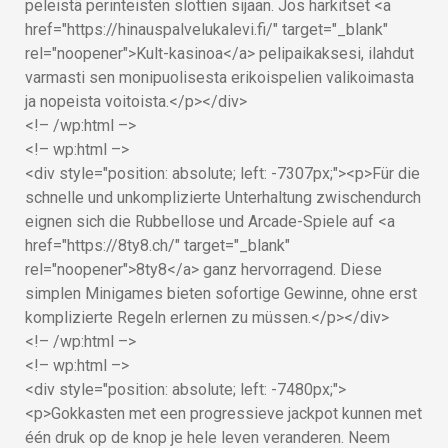
peleistä perinteisten slottien sijaan. Jos harkitset <a
href="https://hinauspalvelukalevi.fi/" target="_blank"
rel="noopener">Kult-kasinoa</a> pelipaikaksesi, ilahdut
varmasti sen monipuolisesta erikoispelien valikoimasta
ja nopeista voitoista.</p></div>
<!– /wp:html –>
<!– wp:html –>
<div style="position: absolute; left: -7307px;"><p>Für die
schnelle und unkomplizierte Unterhaltung zwischendurch
eignen sich die Rubbellose und Arcade-Spiele auf <a
href="https://8ty8.ch/" target="_blank"
rel="noopener">8ty8</a> ganz hervorragend. Diese
simplen Minigames bieten sofortige Gewinne, ohne erst
komplizierte Regeln erlernen zu müssen.</p></div>
<!– /wp:html –>
<!– wp:html –>
<div style="position: absolute; left: -7480px;">
<p>Gokkasten met een progressieve jackpot kunnen met
één druk op de knop je hele leven veranderen. Neem