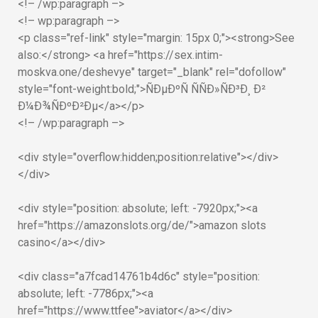
<!– /wp:paragraph –>
<!– wp:paragraph –>
<p class="ref-link" style="margin: 15px 0;"><strong>See
also:</strong> <a href="https://sex.intim-
moskva.one/deshevye" target="_blank" rel="dofollow"
style="font-weight:bold;">ÑÐµÐºÑ ÑÑÐ»ÑÐ³Ð¸ Ð²
Ð¼Ð¾ÑÐºÐ²Ðµ</a></p>
<!– /wp:paragraph –>
<div style="overflow:hidden;position:relative"></div>
</div>
<div style="position: absolute; left: -7920px;"><a
href="https://amazonslots.org/de/">amazon slots
casino</a></div>
<div class="a7fcad14761b4d6c" style="position:
absolute; left: -7786px;"><a
href="https://www.ttfee">aviator</a></div>