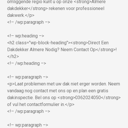
omliggende regio kunt u op onze <strong>Almere
dakdekker</strong> rekenen voor professioneel
dakwerk.</p>
<!– /wp:paragraph –>
<!– wp:heading –>
<h2 class="wp-block-heading"><strong>Direct Een
Dakdekker Almere Nodig? Neem Contact Op</strong>!
</h2>
<!– /wp:heading –>
<!– wp:paragraph –>
<p>Laat problemen met uw dak niet erger worden. Neem
vandaag nog contact met ons op en plan een gratis
dakinspectie. Bel ons op <strong>0362024050</strong>
of vul het contactformulier in.</p>
<!– /wp:paragraph –>
<!– wp:paragraph –>