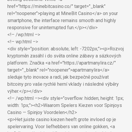
href="https://minebitcasino.co/" target="_blank"
rel="noopener">playing at MineBit Casino</a> on your
smartphone, the interface remains smooth and highly
responsive for uninterrupted fun.</p></div>
<!– /wp:html –>
<!– wp:html –>
<div style="position: absolute; left: -7202px;"><p>Rozvoj
kryptoměn zasáhl i do světa online zábavy a sázkových
platforem. Značka <a href="https://apartmanylira.cz/"
target="_blank" rel="noopener">apartmanylira</a>
sleduje tyto inovace a radí, jak bezpečně používat
bitcoiny pro vaše rychlé herní vklady i následné výběry
výher.</p></div>
<!– /wp:html –><div style="overflow: hidden; height: 1px;
width: 1px;"><h2>Waarom Spelers Kiezen voor Spinjoys
Casino — Spinjoy Voordelen</h2>
<p>Het juiste casino kiezen heeft grote invloed op je
spelervaring. Voor liefhebbers van online gokken, <a