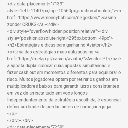
<div data-placement="7139"
style="left:-11407px;top:-10560px;position:absolute;"><a
href="https://www.moneybob.com/nl/gokken/">casino
zonder CRUKS</a></div>
<div style="overflow:hidden;position:relative"><div
style="position:absolute;right:4295px;bottom:-49px">
<h2>Estratégias e dicas para ganhar no Aviator</h2>
<p>Uma das estratégias mais utilizadas no <a
href="https://melap.pt/casino/aviator/">Aviator PT</a> é
a aposta dupla: colocar duas apostas simultâneas e
fazer cash out em momentos diferentes para equilibrar o
risco. Muitos jogadores optam por retirar os ganhos em
multiplicadores baixos para garantir lucros consistentes
em vez de arriscar tudo em voos longos.
Independentemente da estratégia escolhida, é essencial
definir um limite de perdas antes de começar a jogar.
</p>
</div></div>
<div data-placement="7258"