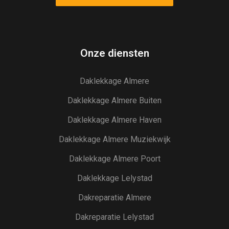
voor
iedereen
die
op
Onze diensten
zoek
is
Daklekkage Almere
naar
spanning
Daklekkage Almere Buiten
en
plezier.
Daklekkage Almere Haven
Daklekkage Almere Muziekwijk
Daklekkage Almere Poort
Daklekkage Lelystad
Dakreparatie Almere
Dakreparatie Lelystad