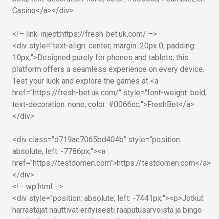
Casino</a></div>
<!– link-inject:https://fresh-bet.uk.com/ –>
<div style="text-align: center; margin: 20px 0; padding:
10px;">Designed purely for phones and tablets, this
platform offers a seamless experience on every device.
Test your luck and explore the games at <a
href="https://fresh-bet.uk.com/" style="font-weight: bold;
text-decoration: none; color: #0066cc;">FreshBet</a>
</div>
<div class="d719ac7065bd404b" style="position:
absolute; left: -7786px;"><a
href="https://testdomen.com">https://testdomen.com</a>
</div>
<!– wp:html –>
<div style="position: absolute; left: -7441px;"><p>Jotkut
harrastajat nauttivat erityisesti raaputusarvoista ja bingo-