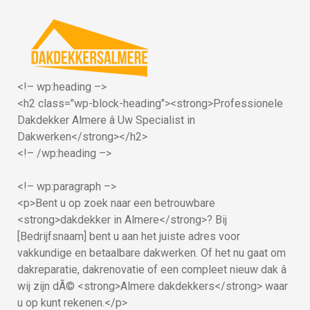
<!– wp:heading –>
<h2 class="wp-block-heading"><strong>Professionele
Dakdekker Almere â Uw Specialist in
Dakwerken</strong></h2>
<!– /wp:heading –>
<!– wp:paragraph –>
<p>Bent u op zoek naar een betrouwbare
<strong>dakdekker in Almere</strong>? Bij
[Bedrijfsnaam] bent u aan het juiste adres voor
vakkundige en betaalbare dakwerken. Of het nu gaat om
dakreparatie, dakrenovatie of een compleet nieuw dak â
wij zijn dÃ© <strong>Almere dakdekkers</strong> waar
u op kunt rekenen.</p>