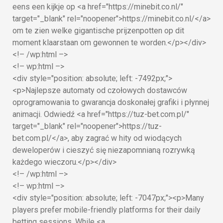
eens een kijkje op <a href="https://minebit.co.nl/"
target="_blank" rel="noopener">https://minebit.co.nl/</a>
om te zien welke gigantische prijzenpotten op dit
moment klaarstaan om gewonnen te worden.</p></div>
<!– /wp:html –>
<!– wp:html –>
<div style="position: absolute; left: -7492px;">
<p>Najlepsze automaty od czołowych dostawców
oprogramowania to gwarancja doskonałej grafiki i płynnej
animacji. Odwiedź <a href="https://tuz-bet.com.pl/"
target="_blank" rel="noopener">https://tuz-
bet.com.pl/</a>, aby zagrać w hity od wiodących
deweloperów i cieszyć się niezapomnianą rozrywką
każdego wieczoru.</p></div>
<!– /wp:html –>
<!– wp:html –>
<div style="position: absolute; left: -7047px;"><p>Many
players prefer mobile-friendly platforms for their daily
betting sessions. While <a