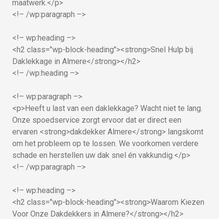
maatwerk.</p>
<!– /wp:paragraph –>
<!– wp:heading –>
<h2 class="wp-block-heading"><strong>Snel Hulp bij
Daklekkage in Almere</strong></h2>
<!– /wp:heading –>
<!– wp:paragraph –>
<p>Heeft u last van een daklekkage? Wacht niet te lang.
Onze spoedservice zorgt ervoor dat er direct een
ervaren <strong>dakdekker Almere</strong> langskomt
om het probleem op te lossen. We voorkomen verdere
schade en herstellen uw dak snel én vakkundig.</p>
<!– /wp:paragraph –>
<!– wp:heading –>
<h2 class="wp-block-heading"><strong>Waarom Kiezen
Voor Onze Dakdekkers in Almere?</strong></h2>