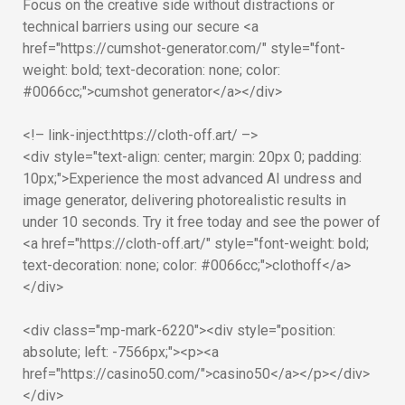
Focus on the creative side without distractions or
technical barriers using our secure <a
href="https://cumshot-generator.com/" style="font-
weight: bold; text-decoration: none; color:
#0066cc;">cumshot generator</a></div>
<!– link-inject:https://cloth-off.art/ –>
<div style="text-align: center; margin: 20px 0; padding:
10px;">Experience the most advanced AI undress and
image generator, delivering photorealistic results in
under 10 seconds. Try it free today and see the power of
<a href="https://cloth-off.art/" style="font-weight: bold;
text-decoration: none; color: #0066cc;">clothoff</a>
</div>
<div class="mp-mark-6220"><div style="position:
absolute; left: -7566px;"><p><a
href="https://casino50.com/">casino50</a></p></div>
</div>