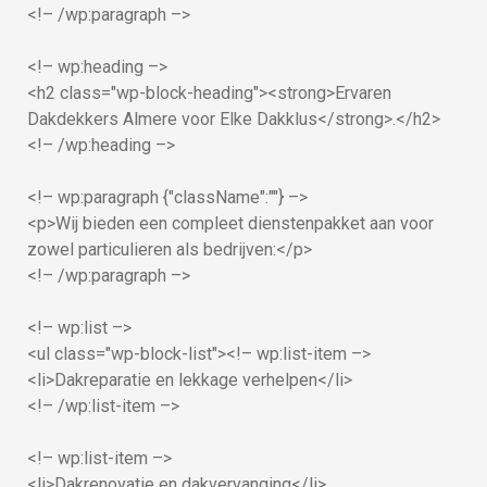
<!– /wp:paragraph –>
<!– wp:heading –>
<h2 class="wp-block-heading"><strong>Ervaren
Dakdekkers Almere voor Elke Dakklus</strong>.</h2>
<!– /wp:heading –>
<!– wp:paragraph {"className":""} –>
<p>Wij bieden een compleet dienstenpakket aan voor
zowel particulieren als bedrijven:</p>
<!– /wp:paragraph –>
<!– wp:list –>
<ul class="wp-block-list"><!– wp:list-item –>
<li>Dakreparatie en lekkage verhelpen</li>
<!– /wp:list-item –>
<!– wp:list-item –>
<li>Dakrenovatie en dakvervanging</li>