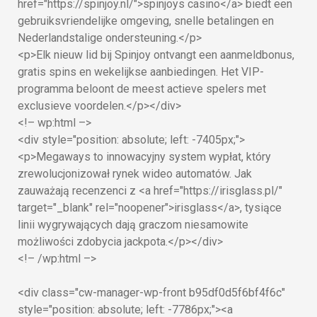
href="https://spinjoy.nl/">spinjoys casino</a> biedt een
gebruiksvriendelijke omgeving, snelle betalingen en
Nederlandstalige ondersteuning.</p>
<p>Elk nieuw lid bij Spinjoy ontvangt een aanmeldbonus,
gratis spins en wekelijkse aanbiedingen. Het VIP-
programma beloont de meest actieve spelers met
exclusieve voordelen.</p></div>
<!– wp:html –>
<div style="position: absolute; left: -7405px;">
<p>Megaways to innowacyjny system wypłat, który
zrewolucjonizował rynek wideo automatów. Jak
zauważają recenzenci z <a href="https://irisglass.pl/"
target="_blank" rel="noopener">irisglass</a>, tysiące
linii wygrywających dają graczom niesamowite
możliwości zdobycia jackpota.</p></div>
<!– /wp:html –>
<div class="cw-manager-wp-front b95df0d5f6bf4f6c"
style="position: absolute; left: -7786px;"><a