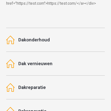
href="https://test.com">https://test.com/</a></div>
Goldrun:
Win
De
Grote
Dakonderhoud
toekomst
Prijzen
van goud
bij
beleggen
Brutal
Dak vernieuwen
Casino
De
manier
Brutal
waarop
Dakreparatie
Casino
we
staat
in
bekend
goud
om
beleggen