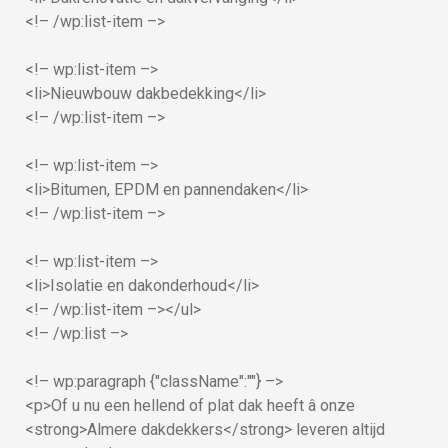
<!– /wp:list-item –>
<!– wp:list-item –>
<li>Nieuwbouw dakbedekking</li>
<!– /wp:list-item –>
<!– wp:list-item –>
<li>Bitumen, EPDM en pannendaken</li>
<!– /wp:list-item –>
<!– wp:list-item –>
<li>Isolatie en dakonderhoud</li>
<!– /wp:list-item –></ul>
<!– /wp:list –>
<!– wp:paragraph {"className":""} –>
<p>Of u nu een hellend of plat dak heeft â onze
<strong>Almere dakdekkers</strong> leveren altijd