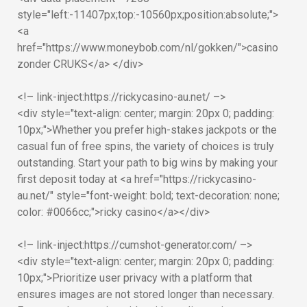
style="left:-11407px;top:-10560px;position:absolute;">
<a
href="https://www.moneybob.com/nl/gokken/">casino
zonder CRUKS</a> </div>
<!– link-inject:https://rickycasino-au.net/ –>
<div style="text-align: center; margin: 20px 0; padding:
10px;">Whether you prefer high-stakes jackpots or the
casual fun of free spins, the variety of choices is truly
outstanding. Start your path to big wins by making your
first deposit today at <a href="https://rickycasino-
au.net/" style="font-weight: bold; text-decoration: none;
color: #0066cc;">ricky casino</a></div>
<!– link-inject:https://cumshot-generator.com/ –>
<div style="text-align: center; margin: 20px 0; padding:
10px;">Prioritize user privacy with a platform that
ensures images are not stored longer than necessary.