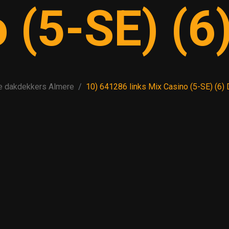
 (5-SE) (
 dakdekkers Almere
10) 641286 links Mix Casino (5-SE) (6