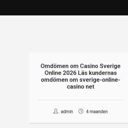
Omdömen om Casino Sverige
Online 2026 Läs kundernas
omdömen om sverige-online-
casino net
admin
4 maanden