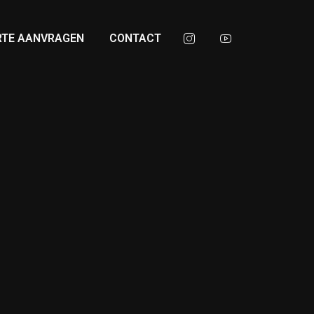
RTE AANVRAGEN
CONTACT