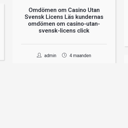
Omdömen om Casino Utan
Svensk Licens Läs kundernas
omdömen om casino-utan-
svensk-licens click
admin
4 maanden