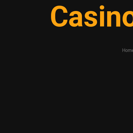
Casino
Home