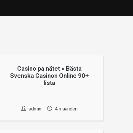
Casino på nätet » Bästa
Svenska Casinon Online 90+
lista
admin
4 maanden