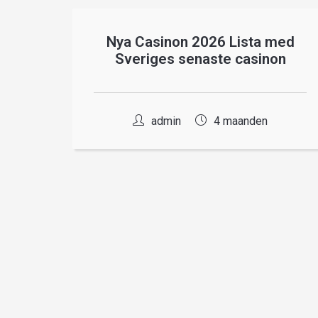
Nya Casinon 2026 Lista med
Sveriges senaste casinon
admin
4 maanden