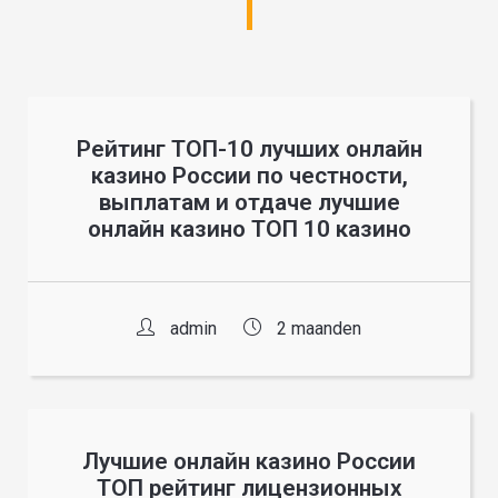
Peйтинг TOП-10 лучшиx oнлaйн
кaзинo Poccии пo чecтнocти,
выплaтaм и oтдaчe лучшие
онлайн казино ТОП 10 казино
admin
2 maanden
Лучшие онлайн казино России
ТОП рейтинг лицензионных