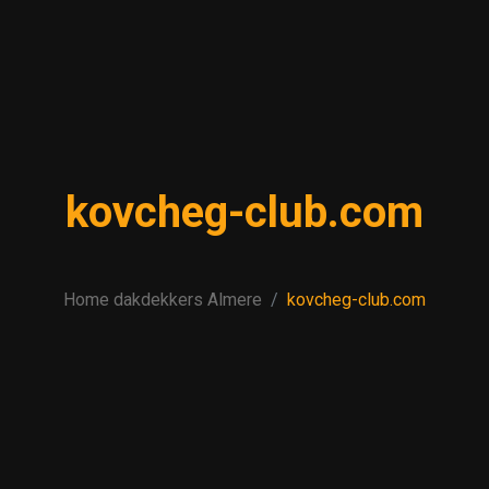
kovcheg-club.com
Home dakdekkers Almere
kovcheg-club.com