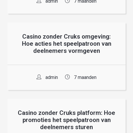
admin
7 maanden
Casino zonder Cruks omgeving:
Hoe acties het speelpatroon van
deelnemers vormgeven
admin
7 maanden
Casino zonder Cruks platform: Hoe
promoties het speelpatroon van
deelnemers sturen