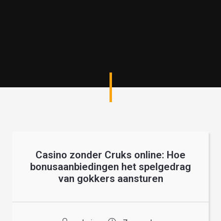
Casino zonder Cruks online: Hoe
bonusaanbiedingen het spelgedrag
van gokkers aansturen