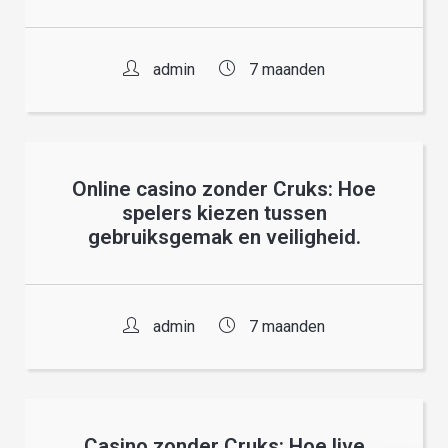
admin
7 maanden
Online casino zonder Cruks: Hoe
spelers kiezen tussen
gebruiksgemak en veiligheid.
admin
7 maanden
Casino zonder Cruks: Hoe live