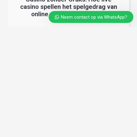
casino spellen het spelgedrag van
online spelers veranderen
Neem contact op via WhatsApp?
admin
7 maanden
Casino zonder Cruks online: Hoe
live casinospellen het speelgedrag
van spelers vormgeven
admin
7 maanden