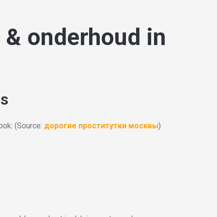
 & onderhoud in
es
ook:
(Source:
дорогие проститутки москвы
)