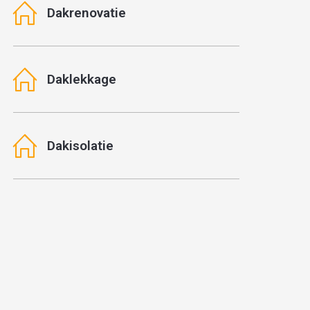
Dakrenovatie
Daklekkage
Dakisolatie