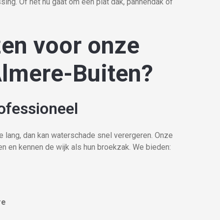
ing. Of het nu gaat om een plat dak, pannendak of
en voor onze
Almere-Buiten?
ofessioneel
 te lang, dan kan waterschade snel verergeren. Onze
ten en kennen de wijk als hun broekzak. We bieden:
re