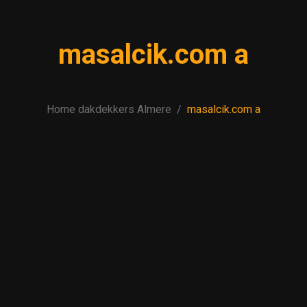
masalcik.com a
Home dakdekkers Almere
masalcik.com a