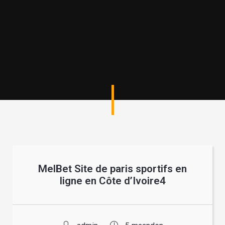
MelBet Site de paris sportifs en
ligne en Côte d’Ivoire4