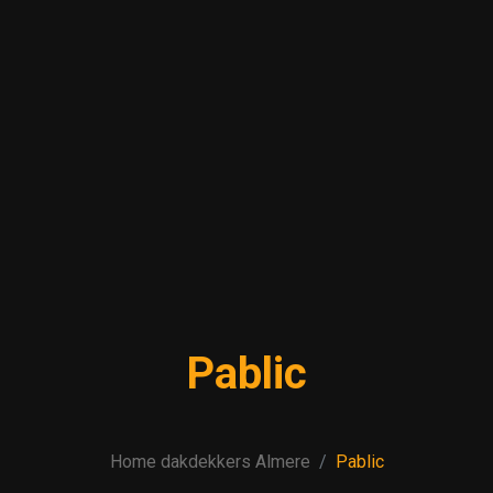
Pablic
Home dakdekkers Almere
Pablic