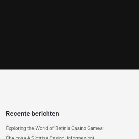
Recente berichten
Exploring the World of Betinia Casino Games
Che cosa è Slotrize Casino: Informazioni