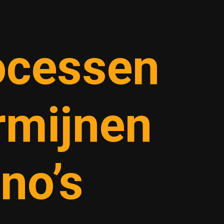
rocessen
rmijnen
ino’s