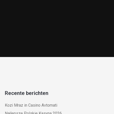
Recente berichten
Kozi Mraz in Casino Avtomati
Najlepsze Polskie Kasyna 2026