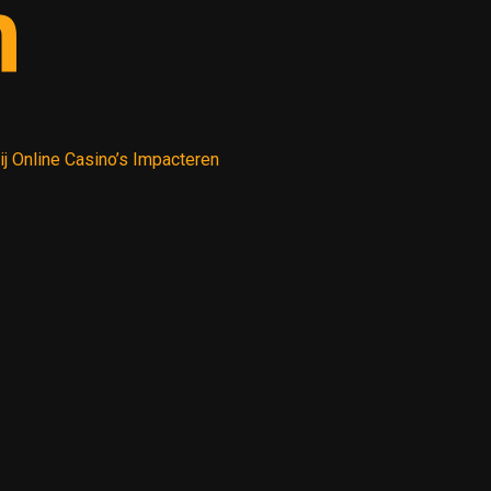
n
ij Online Casino’s Impacteren