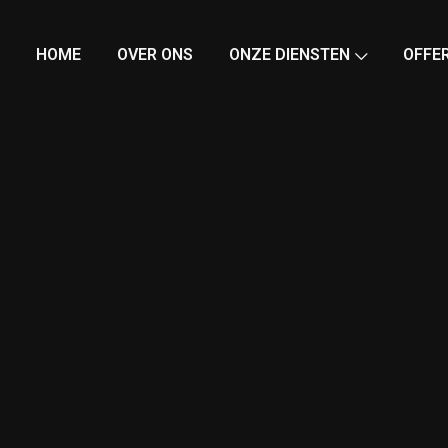
HOME
OVER ONS
ONZE DIENSTEN
OFFE