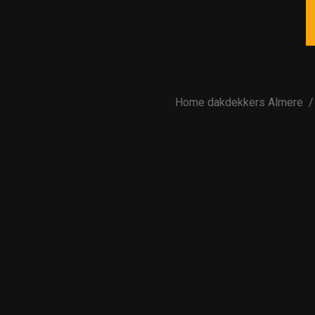
Home dakdekkers Almere