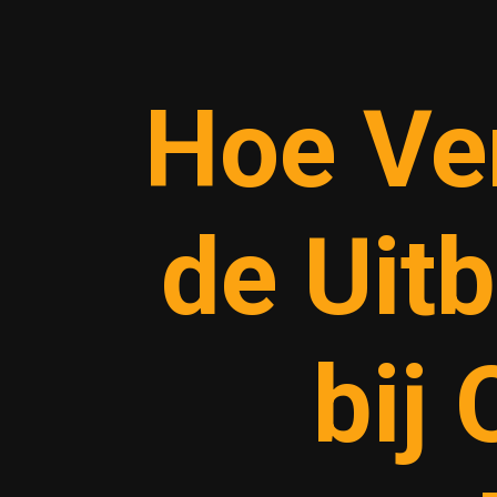
Hoe Ver
de Uit
bij 