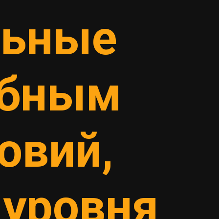
льные
обным
овий,
 уровня