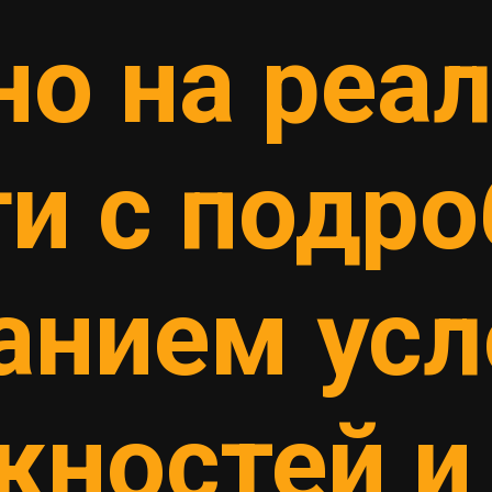
но на реа
ги с подр
анием усл
ностей и