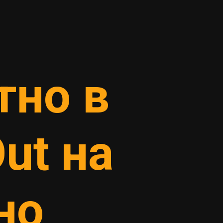
тно в
Out на
но