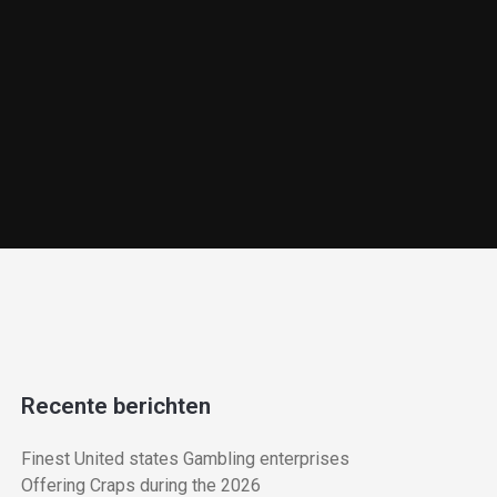
Recente berichten
Finest United states Gambling enterprises
Offering Craps during the 2026