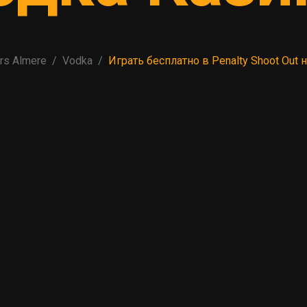
rs Almere
Vodka
Играть бесплатно в Penalty Shoot Out 