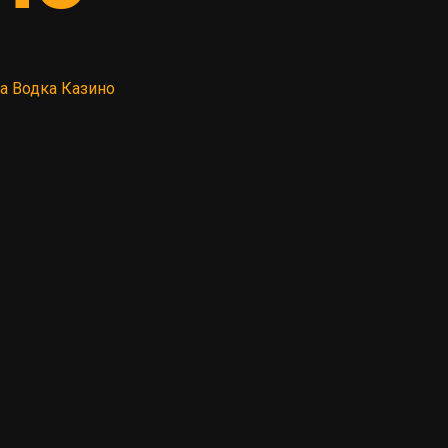
на Водка Казино