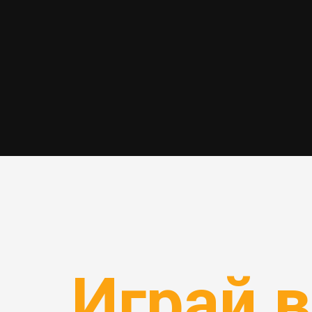
Играй в