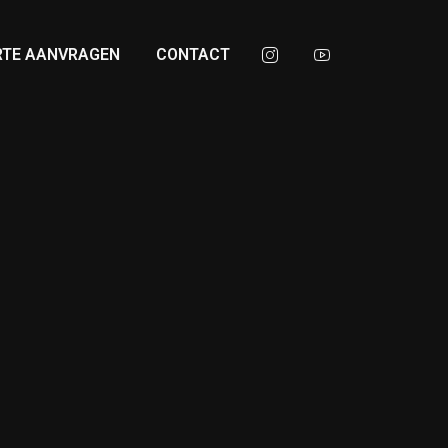
RTE AANVRAGEN
CONTACT