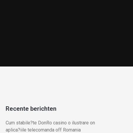
Recente berichten
Cum stabile?te DonRo casino o ilustrare on
aplica?iile telecomanda off Romania