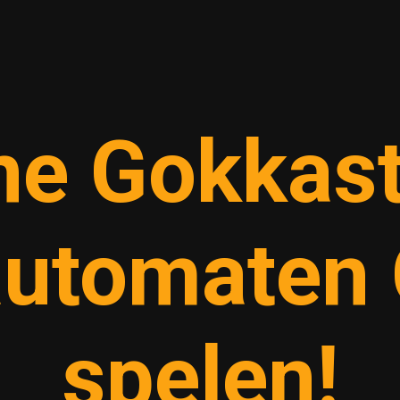
ne Gokkas
automaten 
spelen!