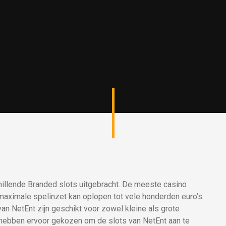
illende Branded slots uitgebracht. De meeste casino
maximale spelinzet kan oplopen tot vele honderden euro’s
 van NetEnt zijn geschikt voor zowel kleine als grote
 hebben ervoor gekozen om de slots van NetEnt aan te