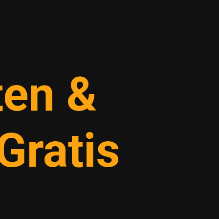
ten &
Gratis