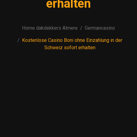
erhalten
Home dakdekkers Almere
Germancasino
Kostenlose Casino Boni ohne Einzahlung in der
Schweiz sofort erhalten