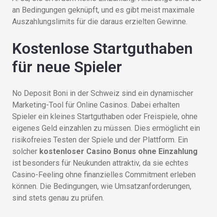
an Bedingungen geknüpft, und es gibt meist maximale
Auszahlungslimits für die daraus erzielten Gewinne.
Kostenlose Startguthaben
für neue Spieler
No Deposit Boni in der Schweiz sind ein dynamischer
Marketing-Tool für Online Casinos. Dabei erhalten
Spieler ein kleines Startguthaben oder Freispiele, ohne
eigenes Geld einzahlen zu müssen. Dies ermöglicht ein
risikofreies Testen der Spiele und der Plattform. Ein
solcher
kostenloser Casino Bonus ohne Einzahlung
ist besonders für Neukunden attraktiv, da sie echtes
Casino-Feeling ohne finanzielles Commitment erleben
können. Die Bedingungen, wie Umsatzanforderungen,
sind stets genau zu prüfen.