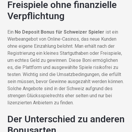
Freispiele ohne finanzielle
Verpflichtung
Ein
No Deposit Bonus für Schweizer Spieler
ist ein
Werbeangebot von Online-Casinos, das neue Kunden
ohne eigene Einzahlung belohnt. Man erhält nach der
Registrierung ein kleines Startguthaben oder Freispiele,
um echtes Geld zu gewinnen. Diese Boni ermöglichen
es, die Plattform und ausgewählte Spiele risikofrei zu
testen. Wichtig sind die Umsatzbedingungen, die erfüllt
sein müssen, bevor Gewinne ausgezahlt werden können.
Solche Angebote sind in der Schweiz aufgrund des
strengen Glücksspielrechts eher selten und nur bei
lizenzierten Anbietern zu finden.
Der Unterschied zu anderen
Bonusarten