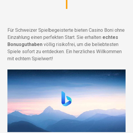
Für Schweizer Spielbegeisterte bieten Casino Boni ohne
Einzahlung einen perfekten Start. Sie erhalten
echtes
Bonusguthaben
völlig risikofrei, um die beliebtesten
Spiele sofort zu entdecken. Ein herzliches Willkommen
mit echtem Spielwert!