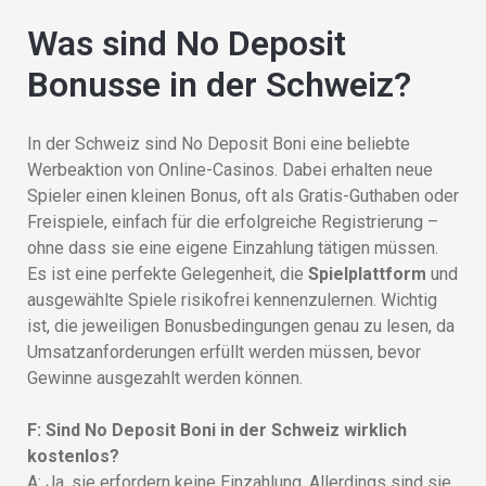
Was sind No Deposit
Bonusse in der Schweiz?
In der Schweiz sind No Deposit Boni eine beliebte
Werbeaktion von Online-Casinos. Dabei erhalten neue
Spieler einen kleinen Bonus, oft als Gratis-Guthaben oder
Freispiele, einfach für die erfolgreiche Registrierung –
ohne dass sie eine eigene Einzahlung tätigen müssen.
Es ist eine perfekte Gelegenheit, die
Spielplattform
und
ausgewählte Spiele risikofrei kennenzulernen. Wichtig
ist, die jeweiligen Bonusbedingungen genau zu lesen, da
Umsatzanforderungen erfüllt werden müssen, bevor
Gewinne ausgezahlt werden können.
F: Sind No Deposit Boni in der Schweiz wirklich
kostenlos?
A: Ja, sie erfordern keine Einzahlung. Allerdings sind sie