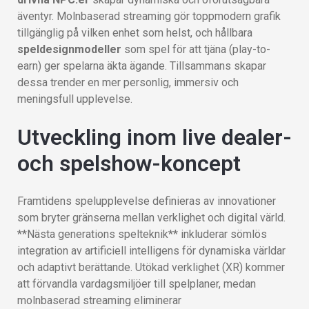
äventyr. Molnbaserad streaming gör toppmodern grafik
tillgänglig på vilken enhet som helst, och hållbara
speldesignmodeller
som spel för att tjäna (play-to-
earn) ger spelarna äkta ägande. Tillsammans skapar
dessa trender en mer personlig, immersiv och
meningsfull upplevelse.
Utveckling inom live dealer-
och spelshow-koncept
Framtidens spelupplevelse definieras av innovationer
som bryter gränserna mellan verklighet och digital värld.
**Nästa generations spelteknik** inkluderar sömlös
integration av artificiell intelligens för dynamiska världar
och adaptivt berättande. Utökad verklighet (XR) kommer
att förvandla vardagsmiljöer till spelplaner, medan
molnbaserad streaming eliminerar