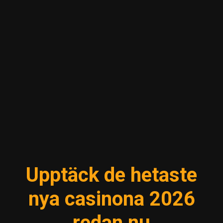
Upptäck de hetaste
nya casinona 2026
redan nu