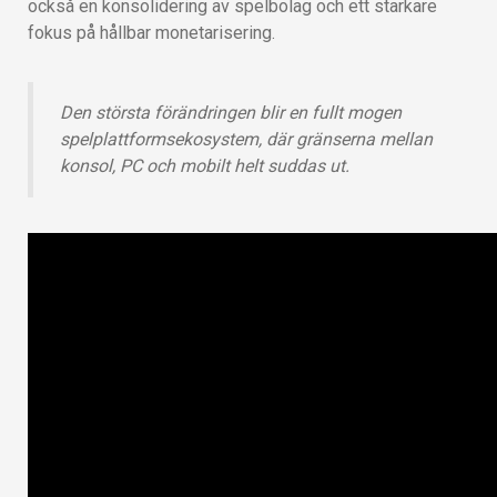
också en konsolidering av spelbolag och ett starkare
fokus på hållbar monetarisering.
Den största förändringen blir en fullt mogen
spelplattformsekosystem, där gränserna mellan
konsol, PC och mobilt helt suddas ut.