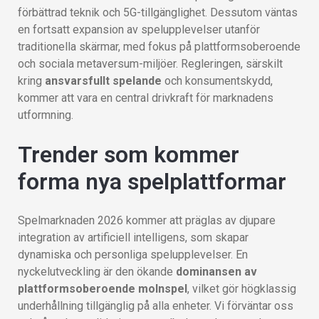
förbättrad teknik och 5G-tillgänglighet. Dessutom väntas
en fortsatt expansion av spelupplevelser utanför
traditionella skärmar, med fokus på plattformsoberoende
och sociala metaversum-miljöer. Regleringen, särskilt
kring
ansvarsfullt spelande
och konsumentskydd,
kommer att vara en central drivkraft för marknadens
utformning.
Trender som kommer
forma nya spelplattformar
Spelmarknaden 2026 kommer att präglas av djupare
integration av artificiell intelligens, som skapar
dynamiska och personliga spelupplevelser. En
nyckelutveckling är den ökande
dominansen av
plattformsoberoende molnspel
, vilket gör högklassig
underhållning tillgänglig på alla enheter. Vi förväntar oss