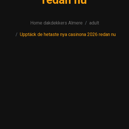
Home dakdekkers Almere
adult
Upptäck de hetaste nya casinona 2026 redan nu