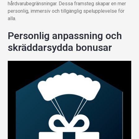
hårdvarubegränsningar. Dessa framsteg skapar en mer
personlig, immersiv och tillgänglig spelupplevelse för
alla.
Personlig anpassning och
skräddarsydda bonusar