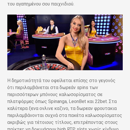
του αγαπημένου σου παιχνιδιού.
Η δημοτικότητά του οφείλεται επίσης στο γεγονός
ότι περιλαμβάνεται στα δωρεάν spins των
περισσότερων μπόνους καλωσορίσματος σε
πλατφόρμες όπως Spinanga, LeonBet και 22bet. Στα
καλύτερα ξενα ονλινε καζινο, τα δωρεαν φρουτακια
περιλαμβάνονται συχνά στα πακέτα καλωσορίσματος
ακριβώς για τέτοιους τίτλους, επιτρέποντας στους
παίκτες να δοκιμάσουν high RTP slots χωρίς κίνδυνο.