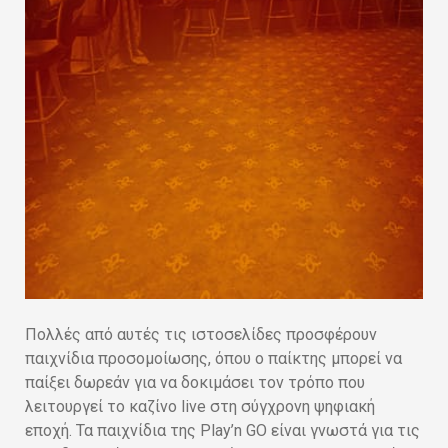
Πολλές από αυτές τις ιστοσελίδες προσφέρουν
παιχνίδια προσομοίωσης, όπου ο παίκτης μπορεί να
παίξει δωρεάν για να δοκιμάσει τον τρόπο που
λειτουργεί το καζίνο live στη σύγχρονη ψηφιακή
εποχή. Τα παιχνίδια της Play’n GO είναι γνωστά για τις