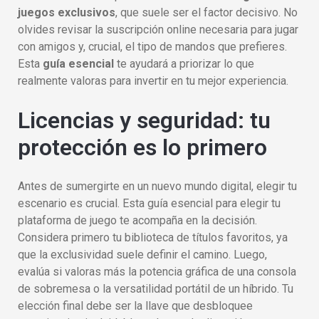
juegos exclusivos
, que suele ser el factor decisivo. No
olvides revisar la suscripción online necesaria para jugar
con amigos y, crucial, el tipo de mandos que prefieres.
Esta
guía esencial
te ayudará a priorizar lo que
realmente valoras para invertir en tu mejor experiencia.
Licencias y seguridad: tu
protección es lo primero
Antes de sumergirte en un nuevo mundo digital, elegir tu
escenario es crucial. Esta guía esencial para elegir tu
plataforma de juego te acompaña en la decisión.
Considera primero tu biblioteca de títulos favoritos, ya
que la exclusividad suele definir el camino. Luego,
evalúa si valoras más la potencia gráfica de una consola
de sobremesa o la versatilidad portátil de un híbrido. Tu
elección final debe ser la llave que desbloquee