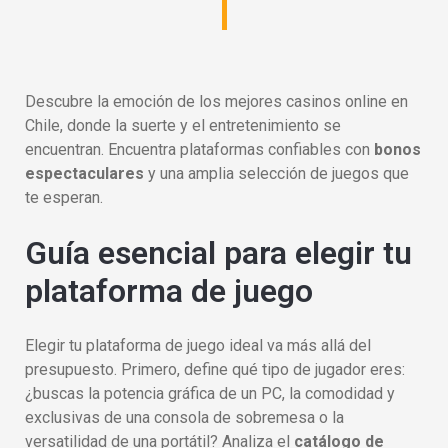
Descubre la emoción de los mejores casinos online en
Chile, donde la suerte y el entretenimiento se
encuentran. Encuentra plataformas confiables con
bonos
espectaculares
y una amplia selección de juegos que
te esperan.
Guía esencial para elegir tu
plataforma de juego
Elegir tu plataforma de juego ideal va más allá del
presupuesto. Primero, define qué tipo de jugador eres:
¿buscas la potencia gráfica de un PC, la comodidad y
exclusivas de una consola de sobremesa o la
versatilidad de una portátil? Analiza el
catálogo de