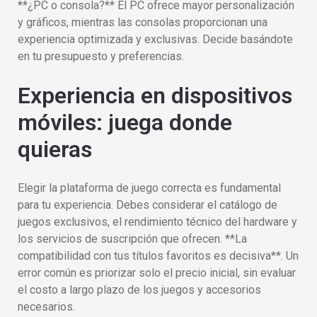
**¿PC o consola?** El PC ofrece mayor personalización
y gráficos, mientras las consolas proporcionan una
experiencia optimizada y exclusivas. Decide basándote
en tu presupuesto y preferencias.
Experiencia en dispositivos
móviles: juega donde
quieras
Elegir la plataforma de juego correcta es fundamental
para tu experiencia. Debes considerar el catálogo de
juegos exclusivos, el rendimiento técnico del hardware y
los servicios de suscripción que ofrecen. **La
compatibilidad con tus títulos favoritos es decisiva**. Un
error común es priorizar solo el precio inicial, sin evaluar
el costo a largo plazo de los juegos y accesorios
necesarios.