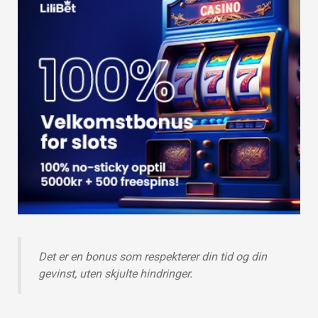
Det er en bonus som respekterer din tid og din
gevinst, uten skjulte hindringer.