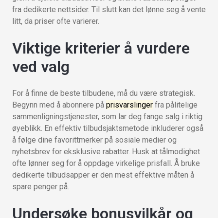
fra dedikerte nettsider. Til slutt kan det lønne seg å vente
litt, da priser ofte varierer.
Viktige kriterier å vurdere
ved valg
For å finne de beste tilbudene, må du være strategisk.
Begynn med å abonnere på
prisvarslinger
fra pålitelige
sammenligningstjenester, som lar deg fange salg i riktig
øyeblikk. En effektiv tilbudsjaktsmetode inkluderer også
å følge dine favorittmerker på sosiale medier og
nyhetsbrev for eksklusive rabatter. Husk at tålmodighet
ofte lønner seg for å oppdage virkelige prisfall. Å bruke
dedikerte tilbudsapper er den mest effektive måten å
spare penger på.
Undersøke bonusvilkår og