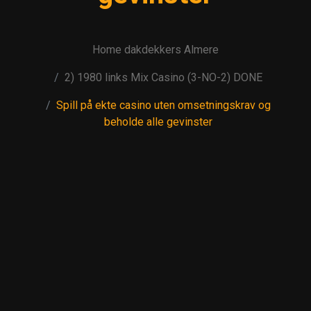
Home dakdekkers Almere
2) 1980 links Mix Casino (3-NO-2) DONE
Spill på ekte casino uten omsetningskrav og
beholde alle gevinster