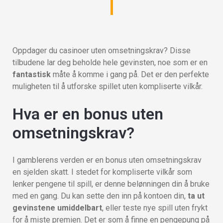
Oppdager du casinoer uten omsetningskrav? Disse
tilbudene lar deg beholde hele gevinsten, noe som er en
fantastisk
måte å komme i gang på. Det er den perfekte
muligheten til å utforske spillet uten kompliserte vilkår.
Hva er en bonus uten
omsetningskrav?
I gamblerens verden er en bonus uten omsetningskrav
en sjelden skatt. I stedet for kompliserte vilkår som
lenker pengene til spill, er denne belønningen din å bruke
med en gang. Du kan sette den inn på kontoen din,
ta ut
gevinstene umiddelbart
, eller teste nye spill uten frykt
for å miste premien. Det er som å finne en pengepung på