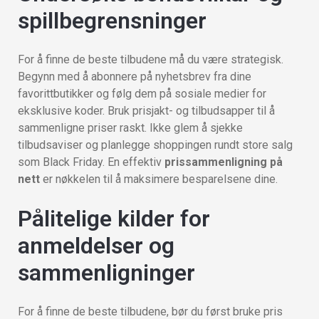
spillbegrensninger
For å finne de beste tilbudene må du være strategisk.
Begynn med å abonnere på nyhetsbrev fra dine
favorittbutikker og følg dem på sosiale medier for
eksklusive koder. Bruk prisjakt- og tilbudsapper til å
sammenligne priser raskt. Ikke glem å sjekke
tilbudsaviser og planlegge shoppingen rundt store salg
som Black Friday. En effektiv
prissammenligning på
nett
er nøkkelen til å maksimere besparelsene dine.
Pålitelige kilder for
anmeldelser og
sammenligninger
For å finne de beste tilbudene, bør du først bruke pris