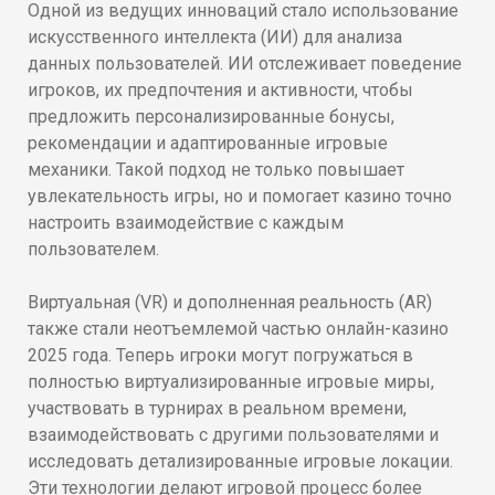
Одной из ведущих инноваций стало использование
искусственного интеллекта (ИИ) для анализа
данных пользователей. ИИ отслеживает поведение
игроков, их предпочтения и активности, чтобы
предложить персонализированные бонусы,
рекомендации и адаптированные игровые
механики. Такой подход не только повышает
увлекательность игры, но и помогает казино точно
настроить взаимодействие с каждым
пользователем.
Виртуальная (VR) и дополненная реальность (AR)
также стали неотъемлемой частью онлайн-казино
2025 года. Теперь игроки могут погружаться в
полностью виртуализированные игровые миры,
участвовать в турнирах в реальном времени,
взаимодействовать с другими пользователями и
исследовать детализированные игровые локации.
Эти технологии делают игровой процесс более