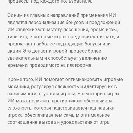
процессы под каждого пользователя.
Одним из главных направлений применения ИИ
является персонализация бонусов и предложений.
ИИ отслеживает частоту посещений, время игры,
типы игр, в которые игрок предпочитает играть, и
предлагает наиболее подходящие бонусы или
акции. Это делает игровой процесс более
увлекательным и способствует увеличению
времени, проводимого на платформе.
Кроме того, ИИ помогает оптимизировать игровые
механики, регулируя сложность и адаптируя их в
зависимости от уровня игрока. В некоторых играх
ИИ может служить противником, обеспечивая
сложность, которая подстраивается под навыки
игрока, обеспечивая тем самым оптимальное
соотношение вызова и удовольствия от игры.