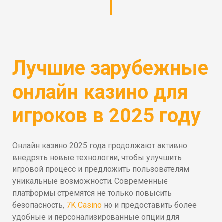
Лучшие зарубежные
онлайн казино для
игроков в 2025 году
Онлайн казино 2025 года продолжают активно
внедрять новые технологии, чтобы улучшить
игровой процесс и предложить пользователям
уникальные возможности. Современные
платформы стремятся не только повысить
безопасность,
7K Casino
но и предоставить более
удобные и персонализированные опции для