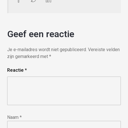
Geef een reactie
Je e-mailadres wordt niet gepubliceerd.
Vereiste velden
zijn gemarkeerd met
*
Reactie
*
Naam
*