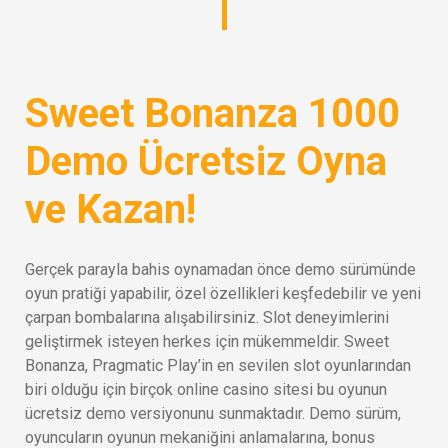
Sweet Bonanza 1000
Demo Ücretsiz Oyna
ve Kazan!
Gerçek parayla bahis oynamadan önce demo sürümünde
oyun pratiği yapabilir, özel özellikleri keşfedebilir ve yeni
çarpan bombalarına alışabilirsiniz. Slot deneyimlerini
geliştirmek isteyen herkes için mükemmeldir. Sweet
Bonanza, Pragmatic Play’in en sevilen slot oyunlarından
biri olduğu için birçok online casino sitesi bu oyunun
ücretsiz demo versiyonunu sunmaktadır. Demo sürüm,
oyuncuların oyunun mekaniğini anlamalarına, bonus