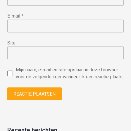
E-mail
*
Site
Mijn naam, e-mail en site opslaan in deze browser
voor de volgende keer wanneer ik een reactie plaats.
Recente berichten