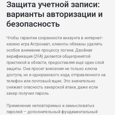
Защита учетной записи:
варианты авторизации и
безопасность
Чтобы гарантии сохранности аккаунта в интернет-
казино игра Астронавт, клиенты обязаны уделять
особое внимание процессу логина. Двойная
верификация (2FA) делается общепринятой
практикой в области, предоставляя ещё один слой
защиты. Она просит внесения не только ключа
доступа, но и одноразового кода, отправленного на
телефон или почтовый ящик. Это значительно
снижает опасность хакерской атаки, даже если
хакер получил пароль.
Применение неповторимых и замысловатых
паролей — дополнительный фундаментальный