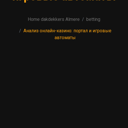
Home dakdekkers Almere
betting
Анализ онлайн-казино: портал и игровые
автоматы