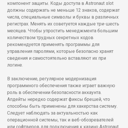
компонент защиты. Коды доступа в Astronaut slot
должны содержать не меньше 12 знаков, содержат
числа, специальные символы и буквы в различных
регистрах. Менять их советуется каждые три-шесть
месяцев. Чтобы упростить менеджмента большим
количеством трудных секретных кодов
рекомендуется применять программы для
управления паролями, которые безопасно хранят
сведения и самостоятельно вставляют их при
логине.
В заключение, регулярное модернизация
программного обеспечения также играет важную
роль в обеспечении безопасности аккаунта.
Апдейты нередко содержат фиксы брешей, что
способны быть применены для хакерства систему.
Следует наблюдать за актуальностью как
операционной системы, так и веб-обозревателей
или софтверов для подключения к казино Astronaut.