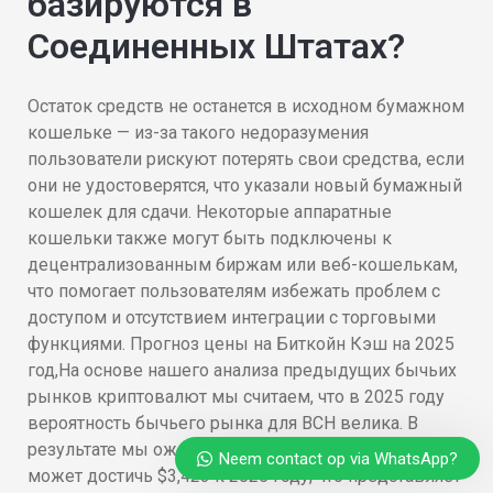
базируются в
Соединенных Штатах?
Остаток средств не останется в исходном бумажном
кошельке — из-за такого недоразумения
пользователи рискуют потерять свои средства, если
они не удостоверятся, что указали новый бумажный
кошелек для сдачи. Некоторые аппаратные
кошельки также могут быть подключены к
децентрализованным биржам или веб-кошелькам,
что помогает пользователям избежать проблем с
доступом и отсутствием интеграции с торговыми
функциями. Прогноз цены на Биткойн Кэш на 2025
год,На основе нашего анализа предыдущих бычьих
рынков криптовалют мы считаем, что в 2025 году
вероятность бычьего рынка для BCH велика. В
результате мы ожидаем, что цена Биткойн Кэш
Neem contact op via WhatsApp?
может достичь $3,423 к 2025 году, что представляет