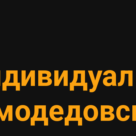
ндивидуал
модедовс