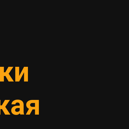
ки
кая