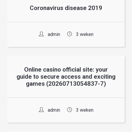
Coronavirus disease 2019
admin
3 weken
Online casino official site: your
guide to secure access and exciting
games (20260713054837-7)
admin
3 weken