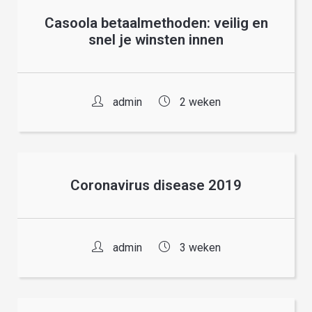
Casoola betaalmethoden: veilig en
snel je winsten innen
admin
2 weken
Coronavirus disease 2019
admin
3 weken